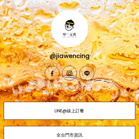
@jiawencing
facebook
instagram
line
LINE@線上訂餐
全台門市資訊