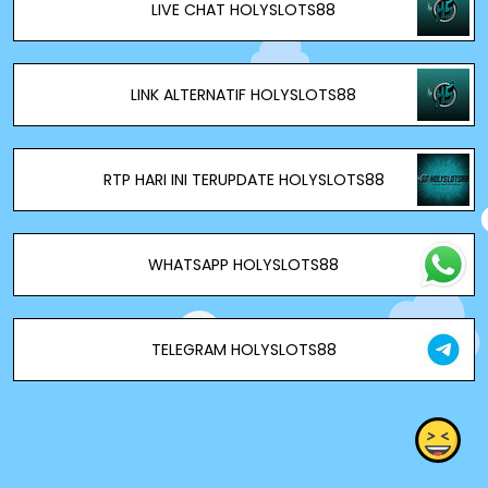
LIVE CHAT HOLYSLOTS88
LINK ALTERNATIF HOLYSLOTS88
RTP HARI INI TERUPDATE HOLYSLOTS88
WHATSAPP HOLYSLOTS88
TELEGRAM HOLYSLOTS88