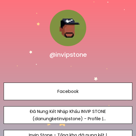
@invipstone
Facebook
Đá Nung Kết Nhập Khẩu INVIP STONE
(danungketinvipstone) - Profile |
Pinterest
Invip Stone - Tổng kho đá nung kết |