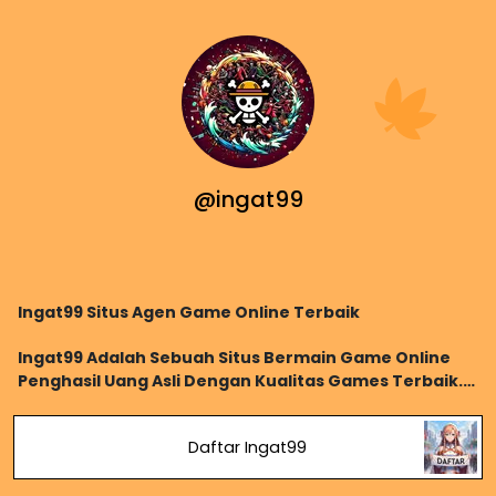
@ingat99
Ingat99 Situs Agen Game Online Terbaik
Ingat99 Adalah Sebuah Situs Bermain Game Online
Penghasil Uang Asli Dengan Kualitas Games Terbaik.
Daftar Sekarang Juga Di SINI!
Daftar Ingat99