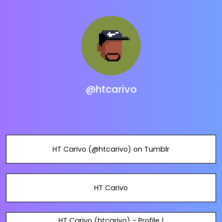
@htcarivo
HT Carivo (@htcarivo) on Tumblr
HT Carivo
HT Carivo (htcarivo) - Profile |