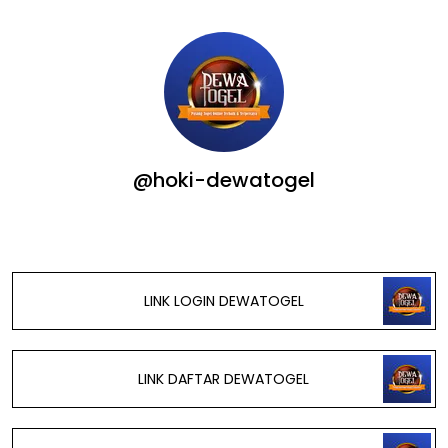
@hoki-dewatogel
LINK LOGIN DEWATOGEL
LINK DAFTAR DEWATOGEL