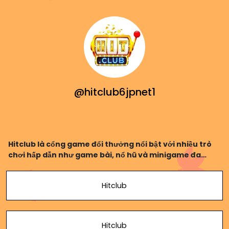
@hitclub6jpnet1
Hitclub là cổng game đổi thưởng nổi bật với nhiều trò
chơi hấp dẫn như game bài, nổ hũ và minigame đa
dạng. Với giao diện hiện đại, hệ thống ổn định cùng thao
tác đơn giản
Hitclub
Hitclub