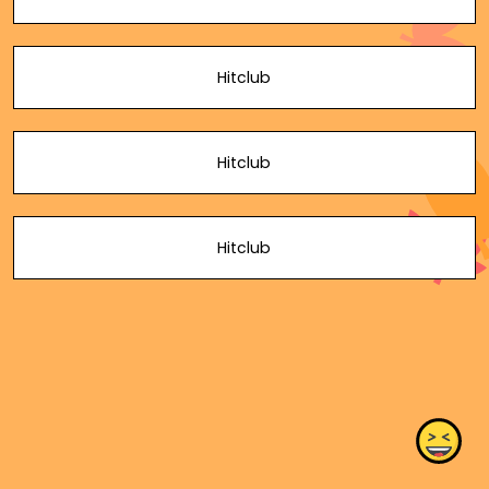
Hitclub
Hitclub
Hitclub