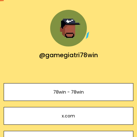
@gamegiatri78win
78win - 78win
x.com