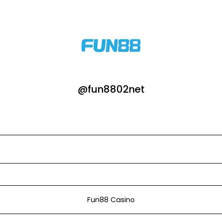
@fun8802net
Fun88 Casino