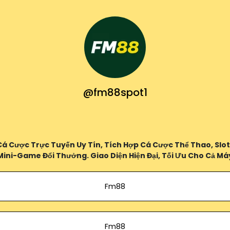
@fm88spot1
á Cược Trực Tuyến Uy Tín, Tích Hợp Cá Cược Thể Thao, Slo
Mini-Game Đổi Thưởng. Giao Diện Hiện Đại, Tối Ưu Cho Cả Máy 
Fm88
Fm88