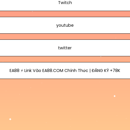
Twitch
youtube
twitter
EA88 ⚡️ Link Vào EA88.COM Chính Thức | ĐĂNG KÝ +78K