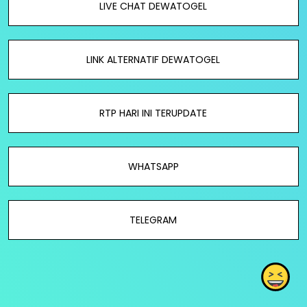
LIVE CHAT DEWATOGEL
LINK ALTERNATIF DEWATOGEL
RTP HARI INI TERUPDATE
WHATSAPP
TELEGRAM