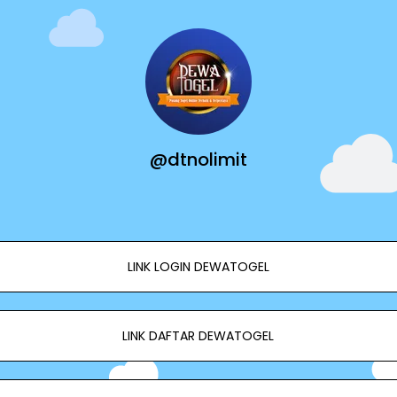
@dtnolimit
LINK LOGIN DEWATOGEL
LINK DAFTAR DEWATOGEL