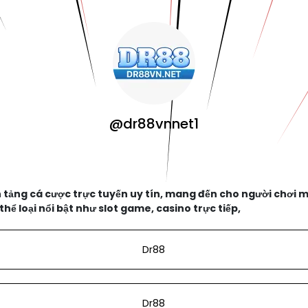
@dr88vnnet1
 tảng cá cược trực tuyến uy tín, mang đến cho người chơi mộ
thể loại nổi bật như slot game, casino trực tiếp,
Dr88
Dr88