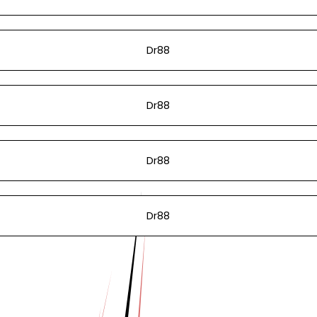
Dr88
Dr88
Dr88
Dr88