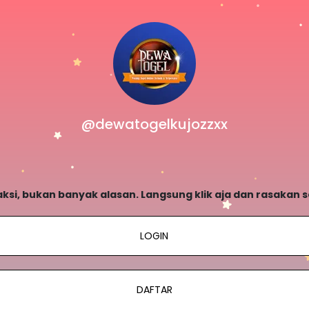
@dewatogelkujozzxx
aksi, bukan banyak alasan. Langsung klik aja dan rasakan s
LOGIN
DAFTAR