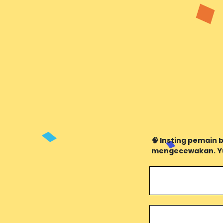
🧠 Insting pemain
mengecewakan. Yuk