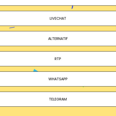
LIVECHAT
ALTERNATIF
RTP
WHATSAPP
TELEGRAM