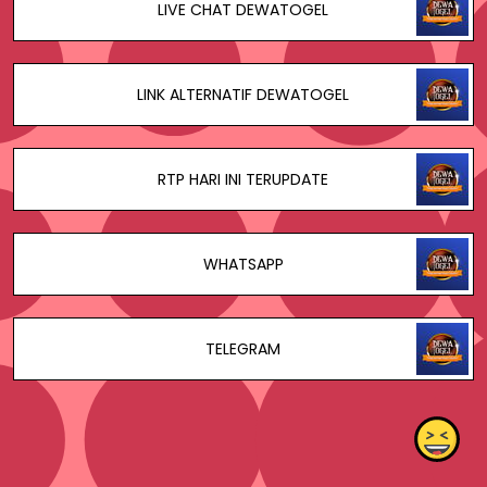
LIVE CHAT DEWATOGEL
LINK ALTERNATIF DEWATOGEL
RTP HARI INI TERUPDATE
WHATSAPP
TELEGRAM