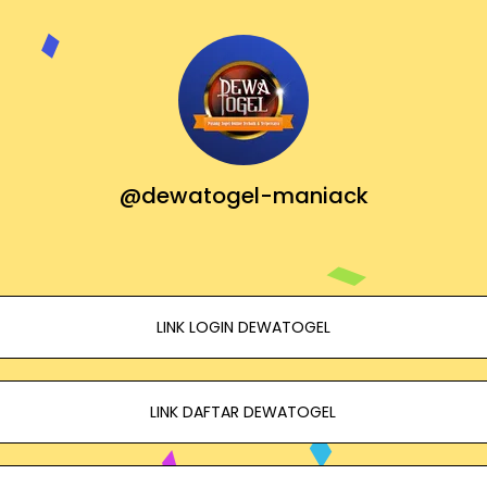
@dewatogel-maniack
LINK LOGIN DEWATOGEL
LINK DAFTAR DEWATOGEL