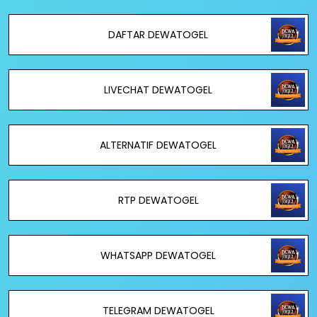
DAFTAR DEWATOGEL
LIVECHAT DEWATOGEL
ALTERNATIF DEWATOGEL
RTP DEWATOGEL
WHATSAPP DEWATOGEL
TELEGRAM DEWATOGEL