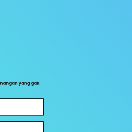
emenangan yang gak