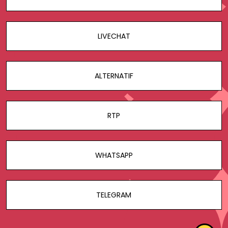
LIVECHAT
ALTERNATIF
RTP
WHATSAPP
TELEGRAM