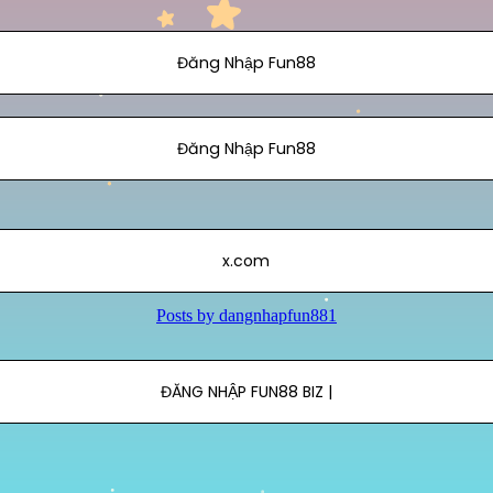
Đăng Nhập Fun88
Đăng Nhập Fun88
x.com
ĐĂNG NHẬP FUN88 BIZ |