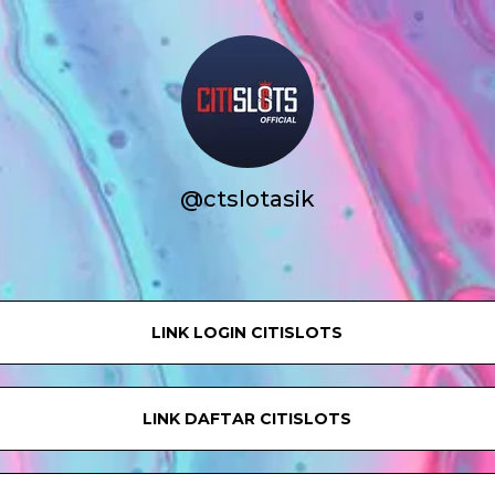
@ctslotasik
LINK LOGIN CITISLOTS
LINK DAFTAR CITISLOTS