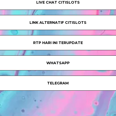
LIVE CHAT CITISLOTS
LINK ALTERNATIF CITISLOTS
RTP HARI INI TERUPDATE
WHATSAPP
TELEGRAM