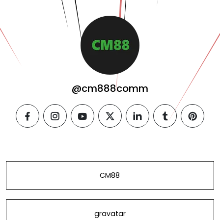
@cm888comm
facebook
instagram
youtube
twitter
linkedin
tumblr
pintere
CM88
gravatar