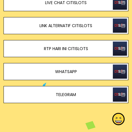
LIVE CHAT CITISLOTS
LINK ALTERNATIF CITISLOTS
RTP HARI INI CITISLOTS
WHATSAPP
TELEGRAM