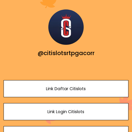
@citislotsrtpgacorr
Link Daftar Citislots
Link Login Citislots