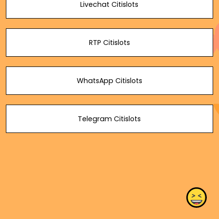
Livechat Citislots
RTP Citislots
WhatsApp Citislots
Telegram Citislots