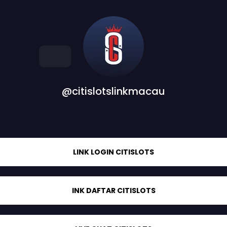
@citislotslinkmacau
LINK LOGIN CITISLOTS
INK DAFTAR CITISLOTS