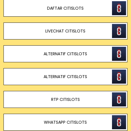
DAFTAR CITISLOTS
LIVECHAT CITISLOTS
ALTERNATIF CITISLOTS
ALTERNATIF CITISLOTS
RTP CITISLOTS
WHATSAPP CITISLOTS