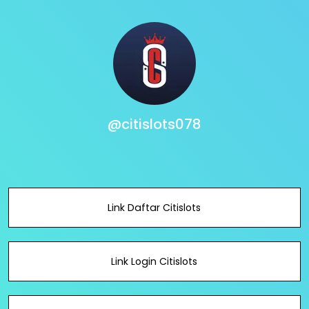
@citislots078
Link Daftar Citislots
Link Login Citislots