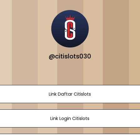
@citislots030
Link Daftar Citislots
Link Login Citislots