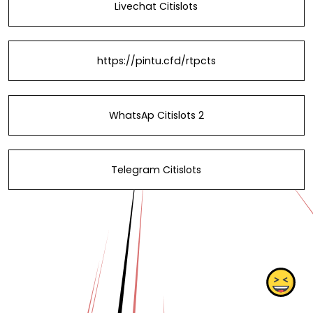
Livechat Citislots
https://pintu.cfd/rtpcts
WhatsAp Citislots 2
Telegram Citislots