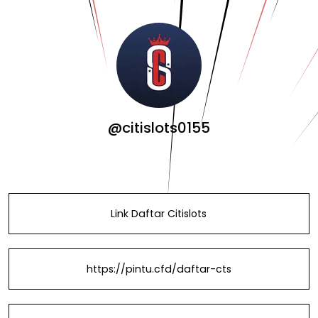
@citislots0155
Link Daftar Citislots
https://pintu.cfd/daftar-cts