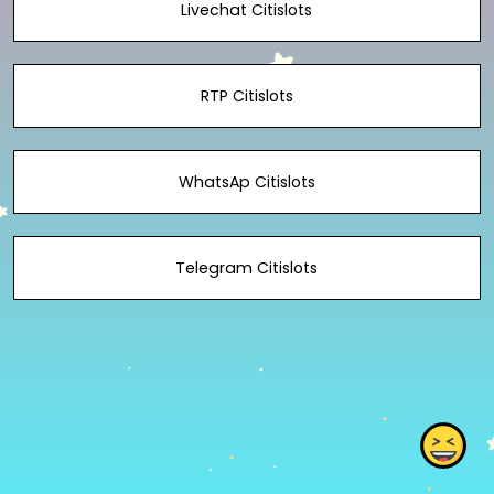
Livechat Citislots
RTP Citislots
WhatsAp Citislots
Telegram Citislots