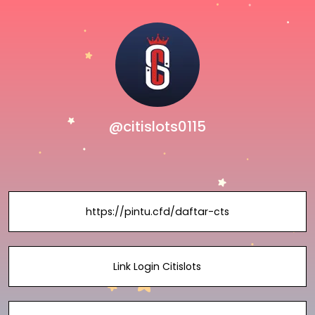
@citislots0115
https://pintu.cfd/daftar-cts
Link Login Citislots