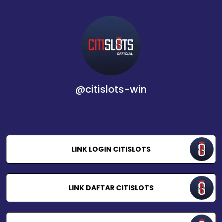
@citislots-win
LINK LOGIN CITISLOTS
LINK DAFTAR CITISLOTS