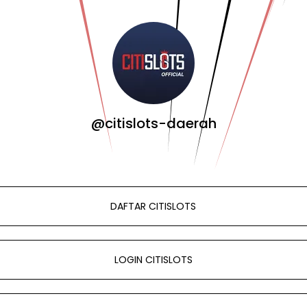
@citislots-daerah
DAFTAR CITISLOTS
LOGIN CITISLOTS