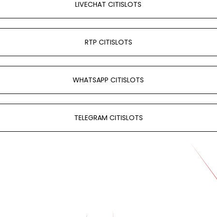
LIVECHAT CITISLOTS
RTP CITISLOTS
WHATSAPP CITISLOTS
TELEGRAM CITISLOTS