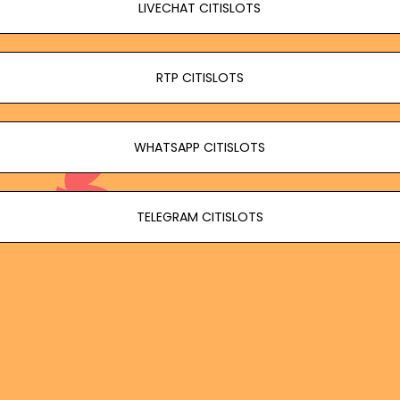
LIVECHAT CITISLOTS
RTP CITISLOTS
WHATSAPP CITISLOTS
TELEGRAM CITISLOTS