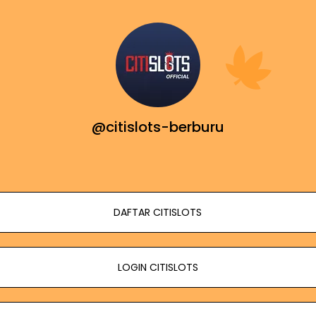
@citislots-berburu
DAFTAR CITISLOTS
LOGIN CITISLOTS