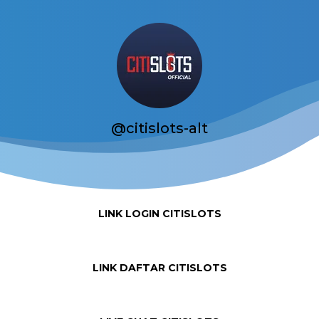
@citislots-alt
LINK LOGIN CITISLOTS
LINK DAFTAR CITISLOTS