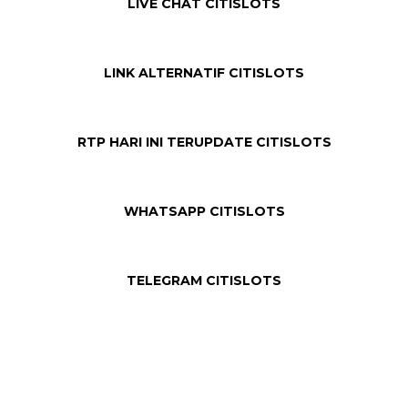
LIVE CHAT CITISLOTS
LINK ALTERNATIF CITISLOTS
RTP HARI INI TERUPDATE CITISLOTS
WHATSAPP CITISLOTS
TELEGRAM CITISLOTS