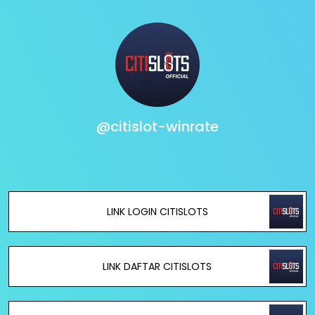
@citislot-winrate
LINK LOGIN CITISLOTS
LINK DAFTAR CITISLOTS