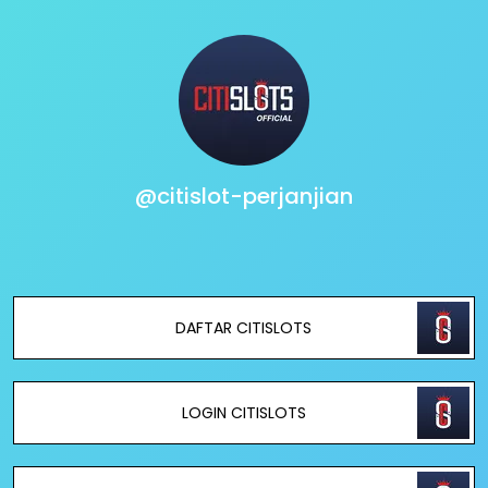
@citislot-perjanjian
DAFTAR CITISLOTS
LOGIN CITISLOTS