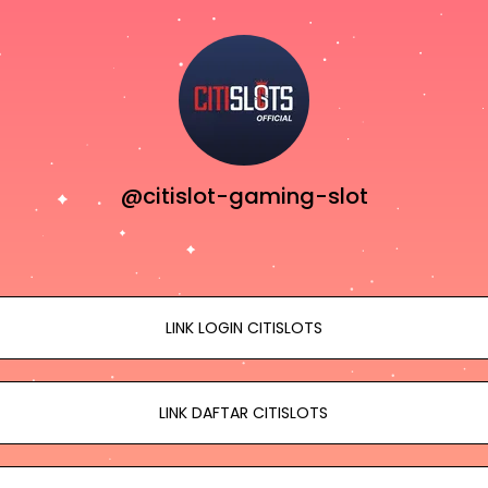
@citislot-gaming-slot
LINK LOGIN CITISLOTS
LINK DAFTAR CITISLOTS