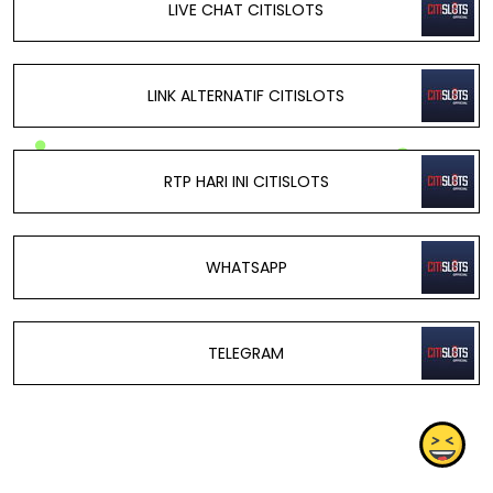
LIVE CHAT CITISLOTS
LINK ALTERNATIF CITISLOTS
RTP HARI INI CITISLOTS
WHATSAPP
TELEGRAM