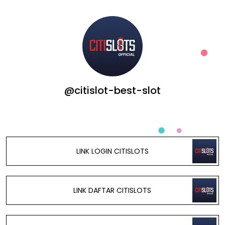
@citislot-best-slot
LINK LOGIN CITISLOTS
LINK DAFTAR CITISLOTS