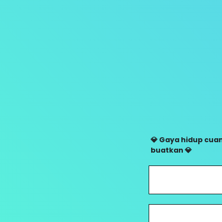
💎 Gaya hidup cuan
buatkan 💎