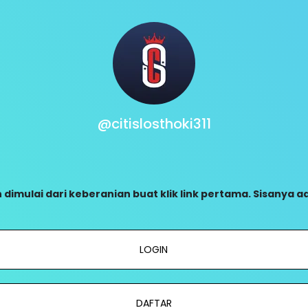
@citislosthoki311
 dimulai dari keberanian buat klik link pertama. Sisanya 
LOGIN
DAFTAR