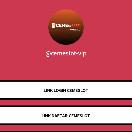
@cemeslot-vip
LINK LOGIN CEMESLOT
LINK DAFTAR CEMESLOT