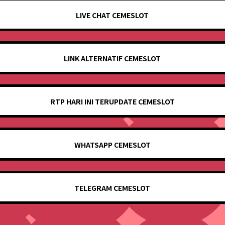
LIVE CHAT CEMESLOT
LINK ALTERNATIF CEMESLOT
RTP HARI INI TERUPDATE CEMESLOT
WHATSAPP CEMESLOT
TELEGRAM CEMESLOT