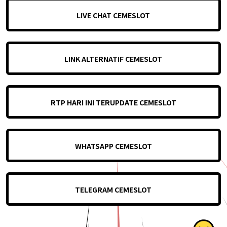
LIVE CHAT CEMESLOT
LINK ALTERNATIF CEMESLOT
RTP HARI INI TERUPDATE CEMESLOT
WHATSAPP CEMESLOT
TELEGRAM CEMESLOT