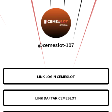
@cemeslot-107
LINK LOGIN CEMESLOT
LINK DAFTAR CEMESLOT