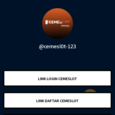
@cemesl0t-123
LINK LOGIN CEMESLOT
LINK DAFTAR CEMESLOT