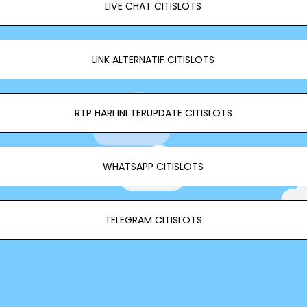
LIVE CHAT CITISLOTS
LINK ALTERNATIF CITISLOTS
RTP HARI INI TERUPDATE CITISLOTS
WHATSAPP CITISLOTS
TELEGRAM CITISLOTS