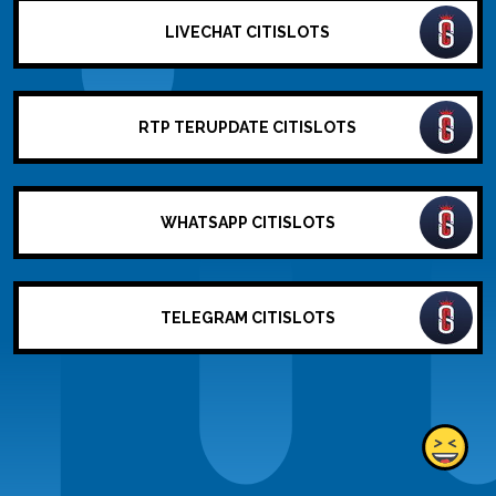
LIVECHAT CITISLOTS
RTP TERUPDATE CITISLOTS
WHATSAPP CITISLOTS
TELEGRAM CITISLOTS