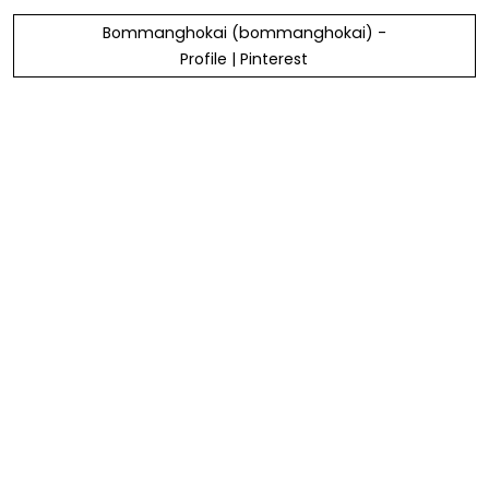
Bommanghokai (bommanghokai) -
Profile | Pinterest