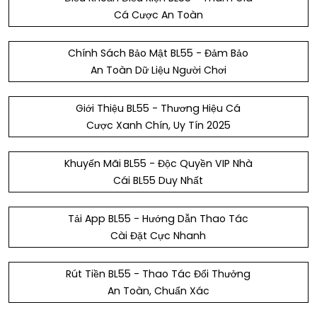
Cá Cược An Toàn
Chính Sách Bảo Mật BL55 - Đảm Bảo
An Toàn Dữ Liệu Người Chơi
Giới Thiệu BL55 - Thương Hiệu Cá
Cược Xanh Chín, Uy Tín 2025
Khuyến Mãi BL55 - Độc Quyền VIP Nhà
Cái BL55 Duy Nhất
Tải App BL55 - Hướng Dẫn Thao Tác
Cài Đặt Cực Nhanh
Rút Tiền BL55 - Thao Tác Đổi Thưởng
An Toàn, Chuẩn Xác