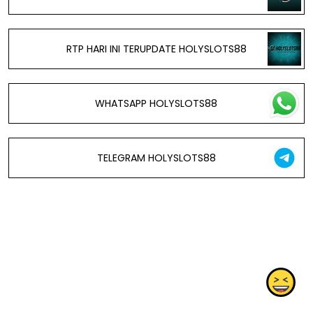
RTP HARI INI TERUPDATE HOLYSLOTS88
WHATSAPP HOLYSLOTS88
TELEGRAM HOLYSLOTS88