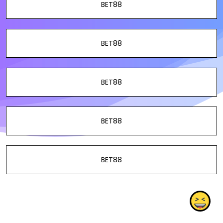
BET88
BET88
BET88
BET88
BET88